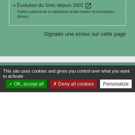
open_in_new
Évolution du Smic depuis 2001
Institut national de la statistique et des études économiques
(Insee)
Signaler une erreur sur cette page
This site uses cookies and gives you control over what you want
Contacts
to activate
Commune de Saint-Julien-sur-Bibost
OK, accept all
Deny all cookies
Personalize
1, Place de la Mairie
69690 Saint-Julien-sur-Bibost - FRANCE
+33 4 74 70 72 03