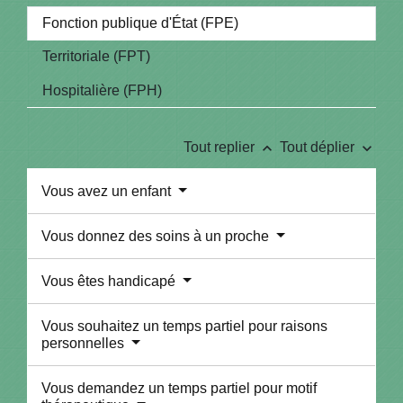
Fonction publique d'État (FPE)
Territoriale (FPT)
Hospitalière (FPH)
keyboard_arrow_up
keyboard_arrow_down
Tout replier
Tout déplier
Vous avez un enfant
Vous donnez des soins à un proche
Vous êtes handicapé
Vous souhaitez un temps partiel pour raisons
personnelles
Vous demandez un temps partiel pour motif