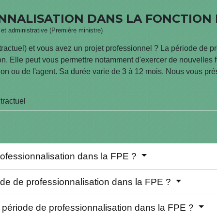
NNALISATION DANS LA FONCTION P
e et administrative (Première ministre)
ractuel) et vous avez un projet professionnel ? La période de pro
ion. Elle peut vous permettre notamment d'exercer de nouvelles 
tion ou de l'agent. Sa durée varie de 3 à 12 mois. Nous vous pré
tractuel
rofessionnalisation dans la FPE ?
iode de professionnalisation dans la FPE ?
 période de professionnalisation dans la FPE ?