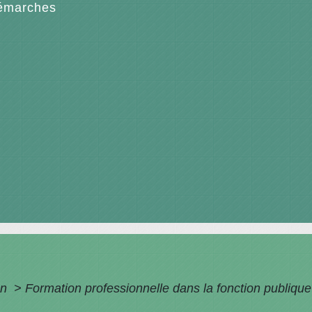
émarches
on
>
Formation professionnelle dans la fonction publiqu