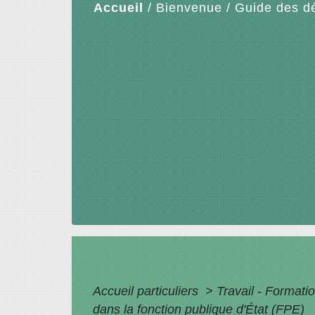
Accueil
/
Bienvenue
/
Guide des d
Accueil particuliers
>
Travail - Formati
dans la fonction publique d'État (FPE)