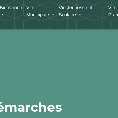
Bienvenue
Vie
Vie Jeunesse et
Vie
Municipale
Scolaire
Prat
démarches