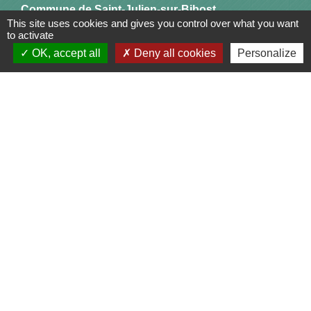
Commune de Saint-Julien-sur-Bibost
This site uses cookies and gives you control over what you want
1, Place de la Mairie
to activate
69690 Saint-Julien-sur-Bibost - FRANCE
OK, accept all
Deny all cookies
Personalize
+33 4 74 70 72 03
Liens
Communauté de Communes du Pays de l'Arbresle
Gîtes de France Rhône
Agir pour l’environnement
Chambres d'hôtes « L'Angeline »
ARCHIPEL
Mentions légales
-
Politique de confidentialité
-