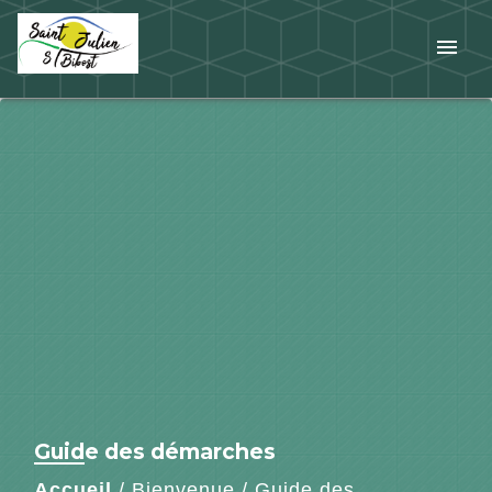
menu
Guide des démarches
Accueil
/
Bienvenue
/
Guide des