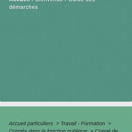
démarches
Accueil particuliers
>
Travail - Formation
>
Congés dans la fonction publique
>
Congé de