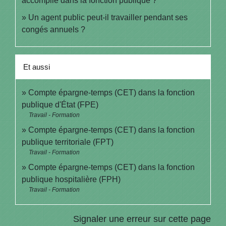
accomplie dans la fonction publique ?
Un agent public peut-il travailler pendant ses
congés annuels ?
Et aussi
Compte épargne-temps (CET) dans la fonction
publique d'État (FPE)
Travail - Formation
Compte épargne-temps (CET) dans la fonction
publique territoriale (FPT)
Travail - Formation
Compte épargne-temps (CET) dans la fonction
publique hospitalière (FPH)
Travail - Formation
Signaler une erreur sur cette page