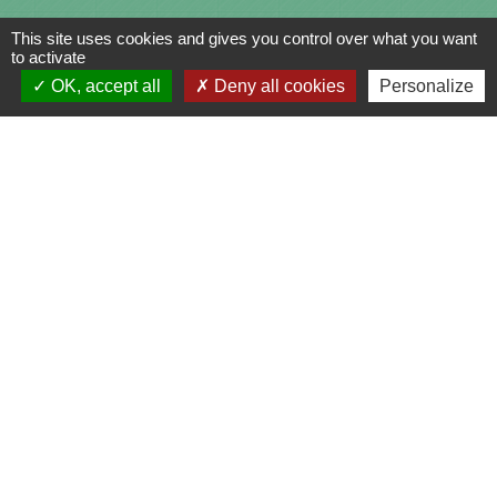
This site uses cookies and gives you control over what you want
to activate
OK, accept all
Deny all cookies
Personalize
Contacts
Commune de Saint-Julien-sur-Bibost
1, Place de la Mairie
69690 Saint-Julien-sur-Bibost - FRANCE
+33 4 74 70 72 03
Liens
Communauté de Communes du Pays de l'Arbresle
Gîtes de France Rhône
Agir pour l’environnement