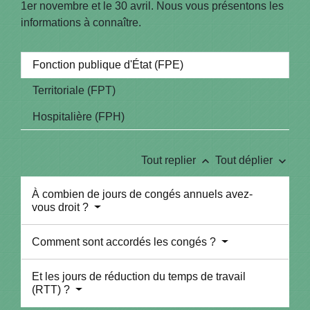
1
er
novembre et le 30 avril. Nous vous présentons les
informations à connaître.
Fonction publique d'État (FPE)
Territoriale (FPT)
Hospitalière (FPH)
keyboard_arrow_up
keyboard_arrow_down
Tout replier
Tout déplier
À combien de jours de congés annuels avez-
vous droit ?
Comment sont accordés les congés ?
Et les jours de réduction du temps de travail
(RTT) ?