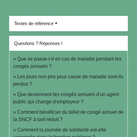
Textes de référence
Questions ? Réponses !
Que se passe-t-il en cas de maladie pendant les
congés annuels ?
Les jours non pris pour cause de maladie sont-ils
perdus ?
Que deviennent les congés annuels d'un agent
public qui change d'employeur ?
Comment bénéficier du billet de congé annuel de
la SNCF à tarif réduit ?
Comment la journée de solidarité est-elle