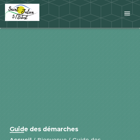
menu
Guide des démarches
Accueil
/
Bienvenue
/
Guide des