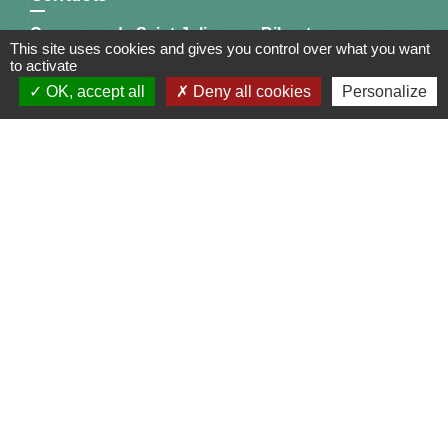
Commune de Saint-Julien-sur-Bibost
This site uses cookies and gives you control over what you want
1, Place de la Mairie
to activate
69690 Saint-Julien-sur-Bibost - FRANCE
OK, accept all
Deny all cookies
Personalize
+33 4 74 70 72 03
Liens
Communauté de Communes du Pays de l'Arbresle
Gîtes de France Rhône
Agir pour l’environnement
Chambres d'hôtes « L'Angeline »
ARCHIPEL
Mentions légales
-
Politique de confidentialité
-