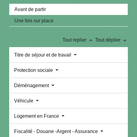
Avant de partir
Une fois sur place
keyboard_arrow_up
keyboard_arrow_down
Tout replier
Tout déplier
Titre de séjour et de travail
Protection sociale
Déménagement
Véhicule
Logement en France
Fiscalité - Douane -Argent - Assurance