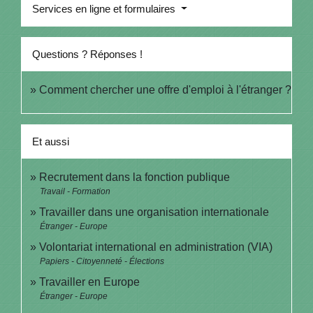
Services en ligne et formulaires
Questions ? Réponses !
Comment chercher une offre d'emploi à l'étranger ?
Et aussi
Recrutement dans la fonction publique
Travail - Formation
Travailler dans une organisation internationale
Étranger - Europe
Volontariat international en administration (VIA)
Papiers - Citoyenneté - Élections
Travailler en Europe
Étranger - Europe