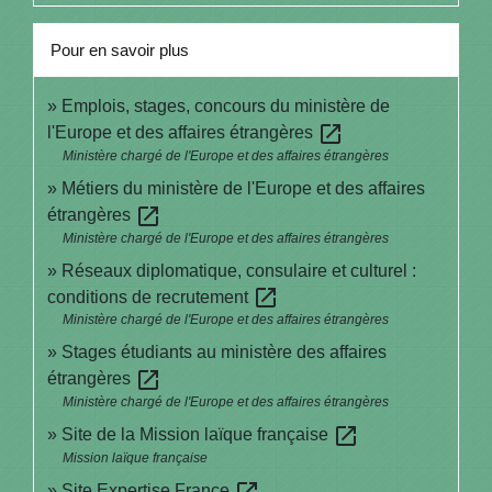
Pour en savoir plus
Emplois, stages, concours du ministère de
open_in_new
l'Europe et des affaires étrangères
Ministère chargé de l'Europe et des affaires étrangères
Métiers du ministère de l'Europe et des affaires
open_in_new
étrangères
Ministère chargé de l'Europe et des affaires étrangères
Réseaux diplomatique, consulaire et culturel :
open_in_new
conditions de recrutement
Ministère chargé de l'Europe et des affaires étrangères
Stages étudiants au ministère des affaires
open_in_new
étrangères
Ministère chargé de l'Europe et des affaires étrangères
open_in_new
Site de la Mission laïque française
Mission laïque française
open_in_new
Site Expertise France