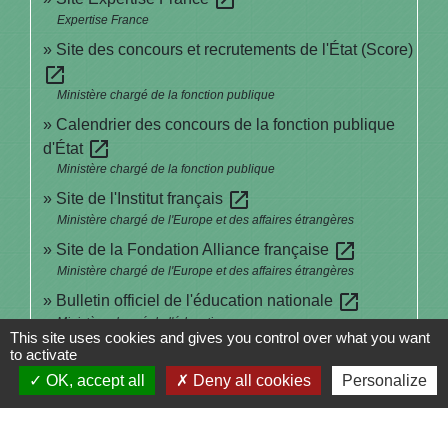
Expertise France
Site des concours et recrutements de l'État (Score)
open_in_new
Ministère chargé de la fonction publique
Calendrier des concours de la fonction publique
open_in_new
d'État
Ministère chargé de la fonction publique
open_in_new
Site de l'Institut français
Ministère chargé de l'Europe et des affaires étrangères
open_in_new
Site de la Fondation Alliance française
Ministère chargé de l'Europe et des affaires étrangères
open_in_new
Bulletin officiel de l'éducation nationale
Ministère chargé de l'éducation
This site uses cookies and gives you control over what you want
to activate
Signaler une erreur sur cette page
OK, accept all
Deny all cookies
Personalize