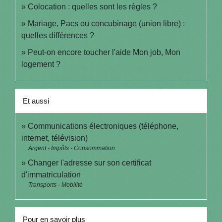
Colocation : quelles sont les règles ?
Mariage, Pacs ou concubinage (union libre) :
quelles différences ?
Peut-on encore toucher l'aide Mon job, Mon
logement ?
Et aussi
Communications électroniques (téléphone,
internet, télévision)
Argent - Impôts - Consommation
Changer l'adresse sur son certificat
d'immatriculation
Transports - Mobilité
Pour en savoir plus