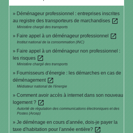
Déménageur professionnel : entreprises inscrites
open_in_new
au registre des transporteurs de marchandises
Ministère chargé des transports
open_in_new
Faire appel à un déménageur professionnel
Institut national de la consommation (INC)
Faire appel à un déménageur non professionnel :
open_in_new
les risques
Ministère chargé des transports
Fournisseurs d'énergie : les démarches en cas de
open_in_new
déménagement
Médiateur national de l'énergie
Comment avoir accès à internet dans son nouveau
open_in_new
logement ?
Autorité de régulation des communications électroniques et des
Postes (Arcep)
Je déménage en cours d'année, dois-je payer la
open_in_new
taxe d'habitation pour l'année entière?