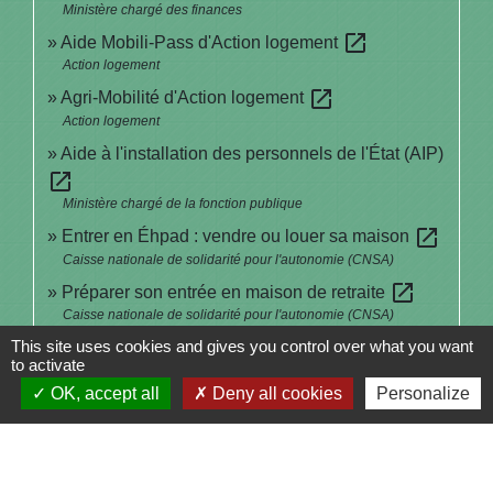
Ministère chargé des finances
open_in_new
Aide Mobili-Pass d'Action logement
Action logement
open_in_new
Agri-Mobilité d'Action logement
Action logement
Aide à l'installation des personnels de l'État (AIP)
open_in_new
Ministère chargé de la fonction publique
open_in_new
Entrer en Éhpad : vendre ou louer sa maison
Caisse nationale de solidarité pour l'autonomie (CNSA)
open_in_new
Préparer son entrée en maison de retraite
Caisse nationale de solidarité pour l'autonomie (CNSA)
This site uses cookies and gives you control over what you want
Entrer en maison de retraite : les premiers jours
to activate
open_in_new
OK, accept all
Deny all cookies
Personalize
Caisse nationale de solidarité pour l'autonomie (CNSA)
Identification des carnivores domestiques (I-Cad) :
open_in_new
mettre à jour ses coordonnées
Société d'identification des carnivores domestiques (I-CAD)