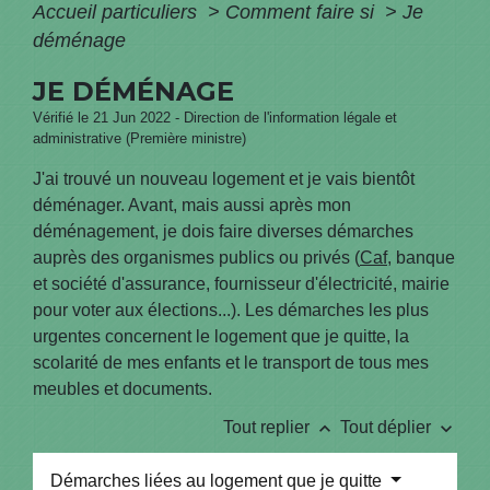
Accueil particuliers
>
Comment faire si
>
Je
déménage
JE DÉMÉNAGE
Vérifié le 21 Jun 2022 - Direction de l'information légale et
administrative (Première ministre)
J'ai trouvé un nouveau logement et je vais bientôt
déménager. Avant, mais aussi après mon
déménagement, je dois faire diverses démarches
auprès des organismes publics ou privés (
Caf
, banque
et société d'assurance, fournisseur d'électricité, mairie
pour voter aux élections...). Les démarches les plus
urgentes concernent le logement que je quitte, la
scolarité de mes enfants et le transport de tous mes
meubles et documents.
keyboard_arrow_up
keyboard_arrow_down
Tout replier
Tout déplier
Démarches liées au logement que je quitte