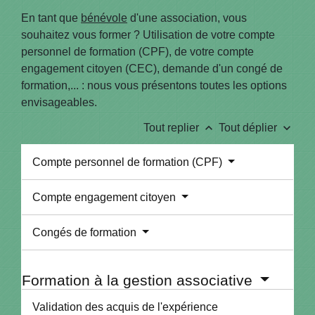
En tant que
bénévole
d'une association, vous
souhaitez vous former ? Utilisation de votre compte
personnel de formation (CPF), de votre compte
engagement citoyen (CEC), demande d'un congé de
formation,... : nous vous présentons toutes les options
envisageables.
keyboard_arrow_up
keyboard_arrow_down
Tout replier
Tout déplier
Compte personnel de formation (CPF)
Compte engagement citoyen
Congés de formation
Formation à la gestion associative
Validation des acquis de l'expérience