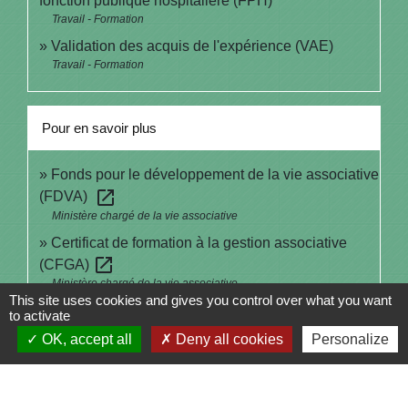
fonction publique hospitalière (FPH)
Travail - Formation
Validation des acquis de l'expérience (VAE)
Travail - Formation
Pour en savoir plus
Fonds pour le développement de la vie associative
open_in_new
(FDVA)
Ministère chargé de la vie associative
Certificat de formation à la gestion associative
open_in_new
(CFGA)
Ministère chargé de la vie associative
This site uses cookies and gives you control over what you want
to activate
Signaler une erreur sur cette page
OK, accept all
Deny all cookies
Personalize