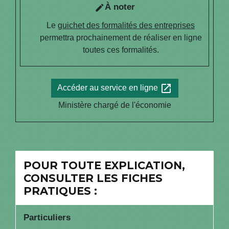
À noter
edit
Le
guichet des formalités des entreprises
permettra prochainement de réaliser en ligne
toutes ces formalités.
open_in_new
Accéder au service en ligne
Ministère chargé de l'économie
POUR TOUTE EXPLICATION,
CONSULTER LES FICHES
PRATIQUES :
Particuliers