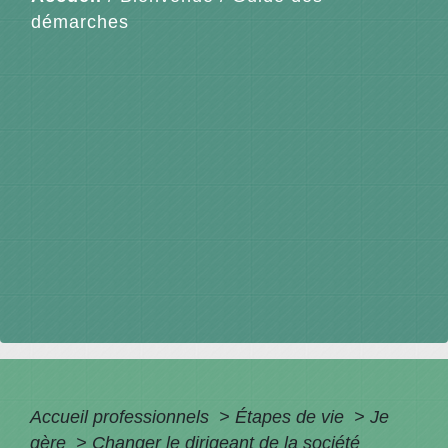
démarches
Accueil professionnels
>
Étapes de vie
>
Je
gère
>
Changer le dirigeant de la société