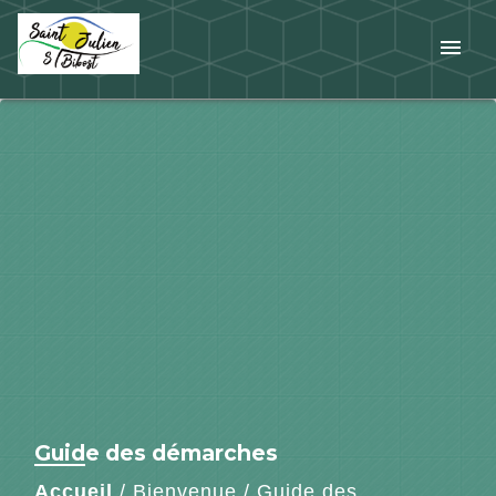
menu
Guide des démarches
Accueil
/
Bienvenue
/
Guide des