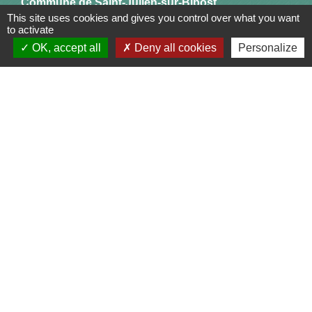
Commune de Saint-Julien-sur-Bibost
This site uses cookies and gives you control over what you want
1, Place de la Mairie
to activate
69690 Saint-Julien-sur-Bibost - FRANCE
OK, accept all
Deny all cookies
Personalize
+33 4 74 70 72 03
Liens
Communauté de Communes du Pays de l'Arbresle
Gîtes de France Rhône
Agir pour l’environnement
Chambres d'hôtes « L'Angeline »
ARCHIPEL
Mentions légales
-
Politique de confidentialité
-
Accessibilité
-
Plan du site
-
Gestion des cookies