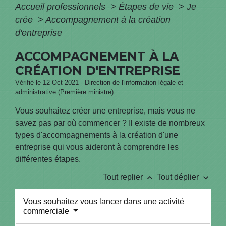
Accueil professionnels
>
Étapes de vie
>
Je
crée
>
Accompagnement à la création
d'entreprise
ACCOMPAGNEMENT À LA
CRÉATION D'ENTREPRISE
Vérifié le 12 Oct 2021 - Direction de l'information légale et
administrative (Première ministre)
Vous souhaitez créer une entreprise, mais vous ne
savez pas par où commencer ? Il existe de nombreux
types d'accompagnements à la création d'une
entreprise qui vous aideront à comprendre les
différentes étapes.
keyboard_arrow_up
keyboard_arrow_down
Tout replier
Tout déplier
Vous souhaitez vous lancer dans une activité
commerciale