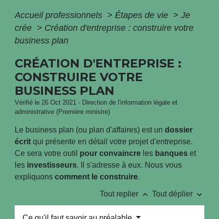
Accueil professionnels
>
Étapes de vie
>
Je
crée
>
Création d'entreprise : construire votre
business plan
CRÉATION D'ENTREPRISE :
CONSTRUIRE VOTRE
BUSINESS PLAN
Vérifié le 26 Oct 2021 - Direction de l'information légale et
administrative (Première ministre)
Le business plan (ou plan d'affaires) est un
dossier
écrit
qui présente en détail votre projet d'entreprise.
Ce sera votre outil
pour convaincre
les
banques
et
les
investisseurs
. Il s'adresse à eux. Nous vous
expliquons
comment le construire
.
keyboard_arrow_up
keyboard_arrow_down
Tout replier
Tout déplier
Ce qu'il faut savoir au préalable