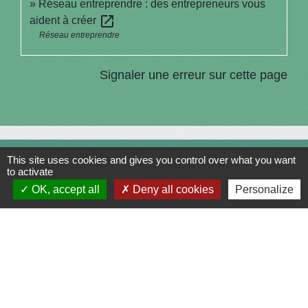
Réseau entreprendre : des entrepreneurs vous
open_in_new
aident à créer
Réseau entreprendre
Signaler une erreur sur cette page
This site uses cookies and gives you control over what you want
Contacts
to activate
Commune de Saint-Julien-sur-Bibost
OK, accept all
Deny all cookies
Personalize
1, Place de la Mairie
69690 Saint-Julien-sur-Bibost - FRANCE
+33 4 74 70 72 03