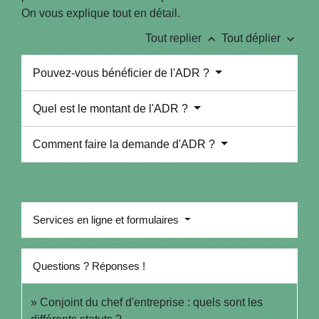
On vous explique tout en détail.
keyboard_arrow_up
keyboard_arrow_down
Tout replier
Tout déplier
Pouvez-vous bénéficier de l'ADR ?
Quel est le montant de l'ADR ?
Comment faire la demande d'ADR ?
Services en ligne et formulaires
Questions ? Réponses !
Conjoint du chef d'entreprise : quels sont les