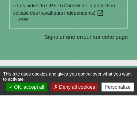
Les aides du CPSTI (Conseil de la protection
open_in_new
sociale des travailleurs indépendants)
Urssaf
Signaler une erreur sur cette page
This site uses cookies and gives you control over what you want
Contacts
to activate
OK, accept all
Deny all cookies
Personalize
Commune de Saint-Julien-sur-Bibost
1, Place de la Mairie
69690 Saint-Julien-sur-Bibost - FRANCE
+33 4 74 70 72 03