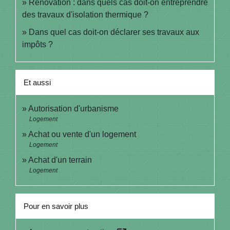
Rénovation : dans quels cas doit-on entreprendre
des travaux d'isolation thermique ?
Dans quel cas doit-on déclarer ses travaux aux
impôts ?
Et aussi
Autorisation d'urbanisme
Logement
Achat ou vente d'un logement
Logement
Achat d'un terrain
Logement
Pour en savoir plus