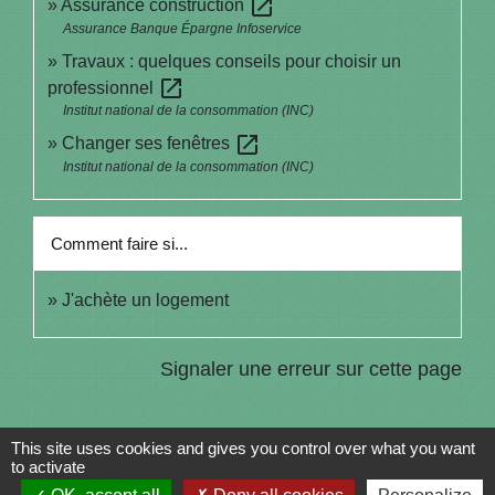
open_in_new
Assurance construction
Assurance Banque Épargne Infoservice
Travaux : quelques conseils pour choisir un
open_in_new
professionnel
Institut national de la consommation (INC)
open_in_new
Changer ses fenêtres
Institut national de la consommation (INC)
Comment faire si...
J'achète un logement
Signaler une erreur sur cette page
This site uses cookies and gives you control over what you want
to activate