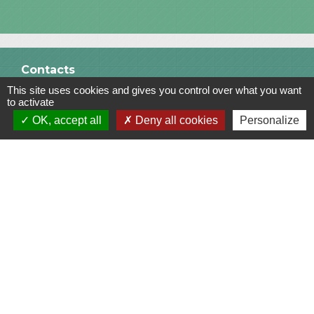
Contacts
This site uses cookies and gives you control over what you want
Commune de Saint-Julien-sur-Bibost
to activate
1, Place de la Mairie
OK, accept all
Deny all cookies
Personalize
69690 Saint-Julien-sur-Bibost - FRANCE
+33 4 74 70 72 03
Liens
Communauté de Communes du Pays de l'Arbresle
Gîtes de France Rhône
Agir pour l’environnement