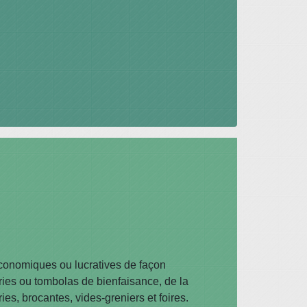
économiques ou lucratives de façon
ries ou tombolas de bienfaisance, de la
es, brocantes, vides-greniers et foires.