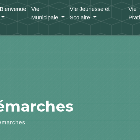
Bienvenue
Vie
Vie Jeunesse et
Vie
Municipale
Scolaire
Prat
démarches
émarches