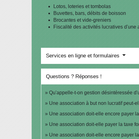
Lotos, loteries et tombolas
Buvettes, bars, débits de boisson
Brocantes et vide-greniers
Fiscalité des activités lucratives d'une
Services en ligne et formulaires
Questions ? Réponses !
Qu'appelle-t-on gestion désintéressée d'
Une association à but non lucratif peut-e
Une association doit-elle encore payer la
Une association doit-elle payer la taxe fo
Une association doit-elle encore payer l