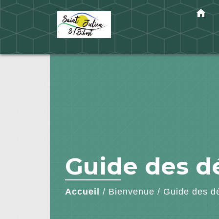
home
Guide des 
Accueil
/
Bienvenue
/
Guide des d