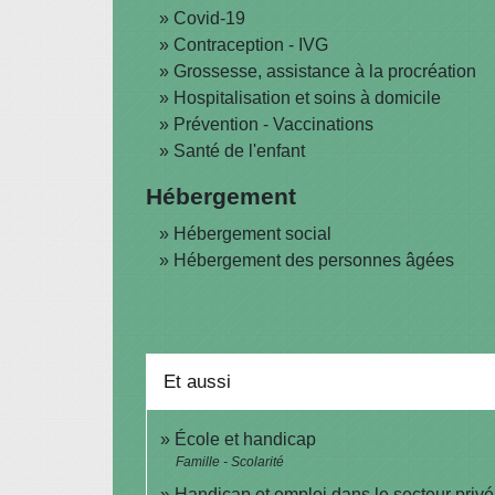
Covid-19
Contraception - IVG
Grossesse, assistance à la procréation
Hospitalisation et soins à domicile
Prévention - Vaccinations
Santé de l'enfant
Hébergement
Hébergement social
Hébergement des personnes âgées
Et aussi
École et handicap
Famille - Scolarité
Handicap et emploi dans le secteur privé