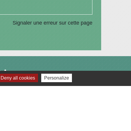
Signaler une erreur sur cette page
Liens
Deny all cookies
Personalize
Communauté de Communes du Pays de
l'Arbresle
Gîtes de France Rhône
Agir pour l’environnement
Chambres d'hôtes « L'Angeline »