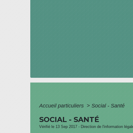
Accueil particuliers
>
Social - Santé
SOCIAL - SANTÉ
Vérifié le 13 Sep 2017 - Direction de l'information léga