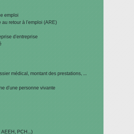
e emploi
 au retour à l'emploi (ARE)
eprise d'entreprise
é
ssier médical, montant des prestations, ...
ne d'une personne vivante
, AEEH, PCH...)