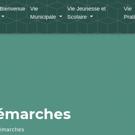
Bienvenue
Vie
Vie Jeunesse et
Vie
Municipale
Scolaire
Prat
démarches
émarches