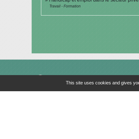
Travail - Formation
Contacts
This site uses cookies and gives you
Commune de Saint-Julien-sur-Bibost
1, Place de la Mairie
69690 Saint-Julien-sur-Bibost - FRANCE
+33 4 74 70 72 03