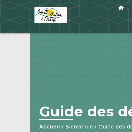
home
Guide des 
Accueil
/
Bienvenue
/
Guide des d