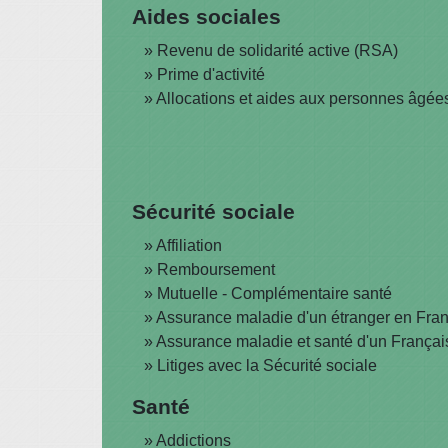
Aides sociales
Revenu de solidarité active (RSA)
Prime d'activité
Allocations et aides aux personnes âgée
Sécurité sociale
Affiliation
Remboursement
Mutuelle - Complémentaire santé
Assurance maladie d'un étranger en Fra
Assurance maladie et santé d'un Français
Litiges avec la Sécurité sociale
Santé
Addictions