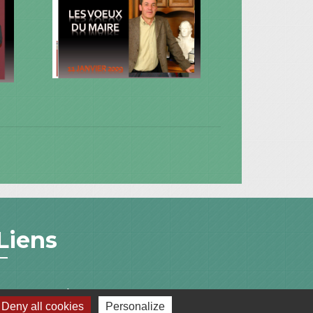
Liens
Communauté de Communes du Pays de
Deny all cookies
Personalize
l'Arbresle