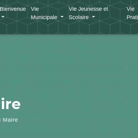
Bienvenue
Vie
Vie Jeunesse et
Vie
Municipale
Scolaire
Prat
ire
 Maire