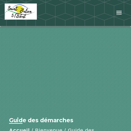
menu
Guide des démarches
Accueil
/
Bienvenue
/
Guide des