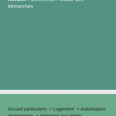
démarches
Accueil particuliers
>
Logement
>
Autorisation
d'urbanisme
>
Infraction aux règles