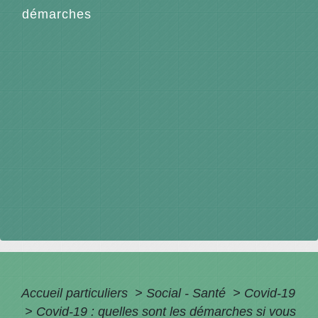
démarches
Accueil particuliers
>
Social - Santé
>
Covid-19
>
Covid-19 : quelles sont les démarches si vous