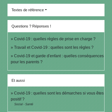
Textes de référence
Questions ? Réponses !
Covid-19 : quelles règles de prise en charge ?
Travail et Covid-19 : quelles sont les règles ?
Covid-19 et garde d'enfant : quelles conséquences
pour les parents ?
Et aussi
Covid-19 : quelles sont les démarches si vous êtes
positif ?
Social - Santé