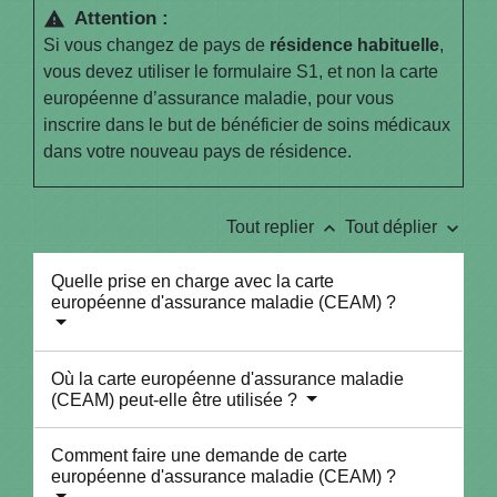
Attention :
warning
Si vous changez de pays de
résidence habituelle
,
vous devez utiliser le formulaire S1, et non la carte
européenne d’assurance maladie, pour vous
inscrire dans le but de bénéficier de soins médicaux
dans votre nouveau pays de résidence.
keyboard_arrow_up
keyboard_arrow_down
Tout replier
Tout déplier
Quelle prise en charge avec la carte
européenne d'assurance maladie (CEAM) ?
Où la carte européenne d'assurance maladie
(CEAM) peut-elle être utilisée ?
Comment faire une demande de carte
européenne d'assurance maladie (CEAM) ?