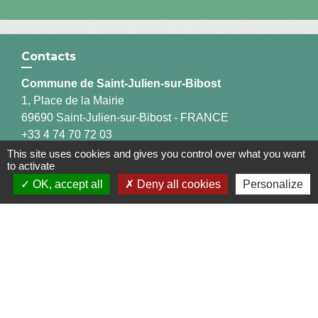
Contacts
Commune de Saint-Julien-sur-Bibost
1, Place de la Mairie
69690 Saint-Julien-sur-Bibost - FRANCE
+33 4 74 70 72 03
This site uses cookies and gives you control over what you want
to activate
OK, accept all
Deny all cookies
Personalize
Liens
Communauté de Communes du Pays de l'Arbresle
Gîtes de France Rhône
Agir pour l’environnement
Chambres d'hôtes « L'Angeline »