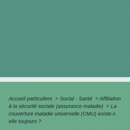
Accueil particuliers
>
Social - Santé
>
Affiliation
à la sécurité sociale (assurance maladie)
>
La
couverture maladie universelle (CMU) existe-t-
elle toujours ?