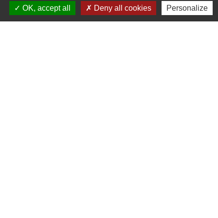
OK, accept all
Deny all cookies
Personalize
Signaler une erreur sur cette page
Contacts
Commune de Saint-Julien-sur-Bibost
1, Place de la Mairie
69690 Saint-Julien-sur-Bibost - FRANCE
+33 4 74 70 72 03
Liens
Communauté de Communes du Pays de l'Arbresle