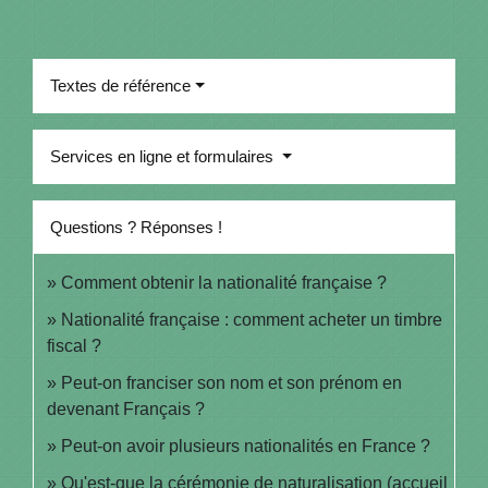
Textes de référence
Services en ligne et formulaires
Questions ? Réponses !
Comment obtenir la nationalité française ?
Nationalité française : comment acheter un timbre
fiscal ?
Peut-on franciser son nom et son prénom en
devenant Français ?
Peut-on avoir plusieurs nationalités en France ?
Qu'est-que la cérémonie de naturalisation (accueil