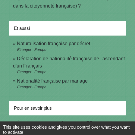
dans la citoyenneté française) ?
Et aussi
Naturalisation française par décret
Étranger - Europe
Déclaration de nationalité française de l'ascendant
d'un Français
Étranger - Europe
Nationalité française par mariage
Étranger - Europe
Pour en savoir plus
open_in_new
État civil et nationalité française
This site uses cookies and gives you control over what you want
Ministère chargé de l'Europe et des affaires étrangères
to activate