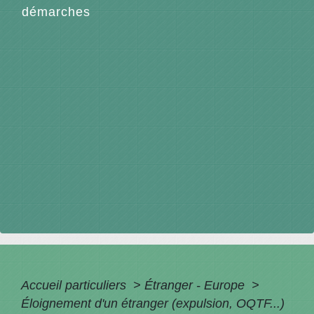
démarches
Accueil particuliers
>
Étranger - Europe
>
Éloignement d'un étranger (expulsion, OQTF...)