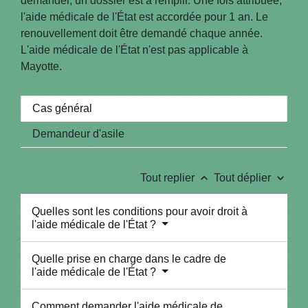
demander, un dossier est à remplir. Une fois attribuée,
l'aide médicale de l'État est accordée pour 1 an. Le
renouvellement doit être demandé chaque année.
L'aide médicale de l'État n'est pas applicable à
Mayotte.
Cas général
Demandeur d'asile
keyboard_arrow_up
keyboard_arrow_down
Tout replier
Tout déplier
Quelles sont les conditions pour avoir droit à
l'aide médicale de l'État ?
Quelle prise en charge dans le cadre de
l'aide médicale de l'État ?
Comment demander l'aide médicale de