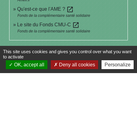
Ameli.fr
open_in_new
Qu'est-ce que l'AME ?
Fonds de la complémentaire santé solidaire
open_in_new
Le site du Fonds CMU-C
Fonds de la complémentaire santé solidaire
Signaler une erreur sur cette page
This site uses cookies and gives you control over what you want
to activate
OK, accept all
Deny all cookies
Personalize
Contacts
Commune de Saint-Julien-sur-Bibost
1, Place de la Mairie
69690 Saint-Julien-sur-Bibost - FRANCE
+33 4 74 70 72 03