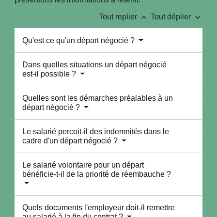
keyboard_arrow_up
keyboard_arrow_down
Tout replier
Tout déplier
Qu'est ce qu'un départ négocié ?
Dans quelles situations un départ négocié
est-il possible ?
Quelles sont les démarches préalables à un
départ négocié ?
Le salarié percoit-il des indemnités dans le
cadre d'un départ négocié ?
Le salarié volontaire pour un départ
bénéficie-t-il de la priorité de réembauche ?
Quels documents l'employeur doit-il remettre
au salarié à la fin du contrat ?