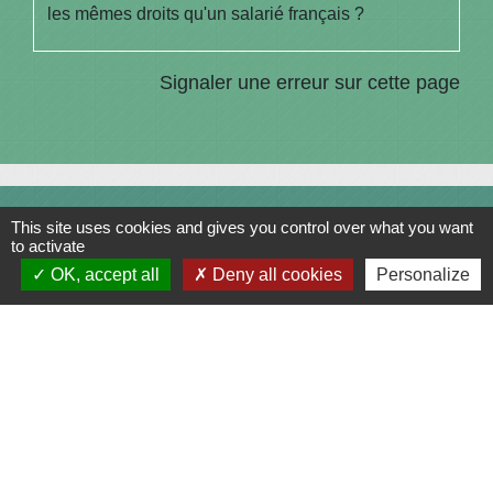
les mêmes droits qu'un salarié français ?
Signaler une erreur sur cette page
Contacts
This site uses cookies and gives you control over what you want
to activate
Commune de Saint-Julien-sur-Bibost
OK, accept all
Deny all cookies
Personalize
1, Place de la Mairie
69690 Saint-Julien-sur-Bibost - FRANCE
+33 4 74 70 72 03
Liens