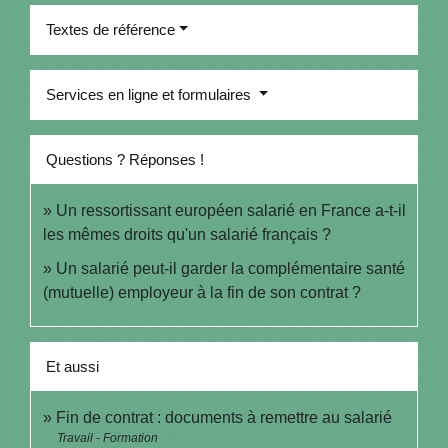
Textes de référence
Services en ligne et formulaires
Questions ? Réponses !
Un ressortissant européen salarié en France a-t-il
les mêmes droits qu'un salarié français ?
Un salarié peut-il garder la complémentaire santé
(mutuelle) employeur à la fin de son contrat ?
Et aussi
Fin de contrat : documents à remettre au salarié
Travail - Formation