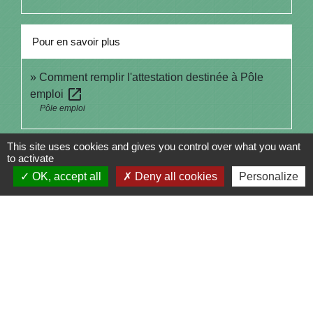
Pour en savoir plus
Comment remplir l'attestation destinée à Pôle
open_in_new
emploi
Pôle emploi
This site uses cookies and gives you control over what you want
Signaler une erreur sur cette page
to activate
OK, accept all
Deny all cookies
Personalize
Contacts
Commune de Saint-Julien-sur-Bibost
1, Place de la Mairie
69690 Saint-Julien-sur-Bibost - FRANCE