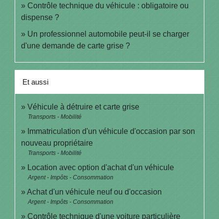
Contrôle technique du véhicule : obligatoire ou
dispense ?
Un professionnel automobile peut-il se charger
d'une demande de carte grise ?
Et aussi
Véhicule à détruire et carte grise
Transports - Mobilité
Immatriculation d'un véhicule d'occasion par son
nouveau propriétaire
Transports - Mobilité
Location avec option d'achat d'un véhicule
Argent - Impôts - Consommation
Achat d'un véhicule neuf ou d'occasion
Argent - Impôts - Consommation
Contrôle technique d'une voiture particulière