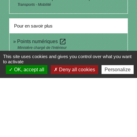
Transports - Mobilité
Pour en savoir plus
open_in_new
Points numériques
Ministère chargé de l'intérieur
open_in_new
This site uses cookies and gives you control over what you want
Tutoriel : déclaration de cession d'un véhicule
to activate
Agence nationale des titres sécurisés (ANTS)
OK, accept all
Deny all cookies
Personalize
open_in_new
Liste des centres VHU référencés dans le SIV
Agence nationale des titres sécurisés (ANTS)
Signaler une erreur sur cette page
Contacts