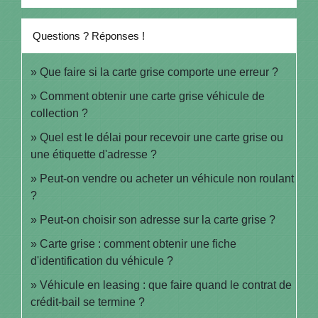
Questions ? Réponses !
Que faire si la carte grise comporte une erreur ?
Comment obtenir une carte grise véhicule de
collection ?
Quel est le délai pour recevoir une carte grise ou
une étiquette d'adresse ?
Peut-on vendre ou acheter un véhicule non roulant
?
Peut-on choisir son adresse sur la carte grise ?
Carte grise : comment obtenir une fiche
d'identification du véhicule ?
Véhicule en leasing : que faire quand le contrat de
crédit-bail se termine ?