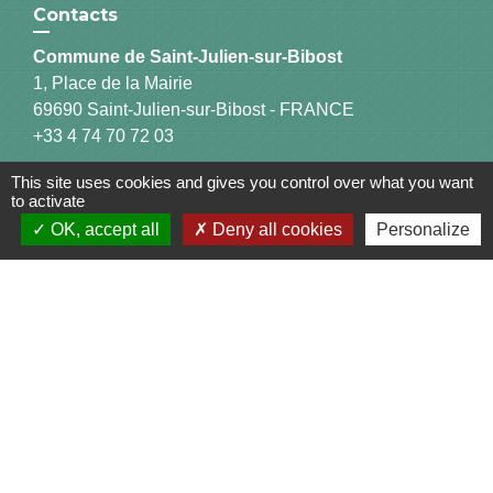
Contacts
Commune de Saint-Julien-sur-Bibost
1, Place de la Mairie
69690 Saint-Julien-sur-Bibost - FRANCE
+33 4 74 70 72 03
This site uses cookies and gives you control over what you want
to activate
OK, accept all
Deny all cookies
Personalize
Liens
Communauté de Communes du Pays de l'Arbresle
Gîtes de France Rhône
Agir pour l’environnement
Chambres d'hôtes « L'Angeline »
ARCHIPEL
Mentions légales
Politique de confidentialité