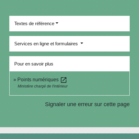
Textes de référence
Services en ligne et formulaires
Pour en savoir plus
open_in_new
Points numériques
Ministère chargé de l'intérieur
Signaler une erreur sur cette page