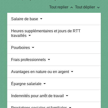
keyboard_arrow_up
keyboard_arrow_down
Tout replier
Tout déplier
Salaire de base
Heures supplémentaires et jours de RTT
travaillés
Pourboires
Frais professionnels
Avantages en nature ou en argent
Épargne salariale
Indemnités pour arrêt de travail
Prestations sociales et familiales