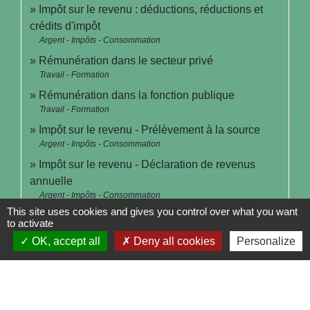
Impôt sur le revenu : déductions, réductions et
crédits d'impôt
Argent - Impôts - Consommation
Rémunération dans le secteur privé
Travail - Formation
Rémunération dans la fonction publique
Travail - Formation
Impôt sur le revenu - Prélèvement à la source
Argent - Impôts - Consommation
Impôt sur le revenu - Déclaration de revenus
annuelle
Argent - Impôts - Consommation
This site uses cookies and gives you control over what you want
to activate
OK, accept all
Deny all cookies
Personalize
Pour en savoir plus
open_in_new
Site des impôts
Ministère chargé des finances