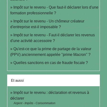
Impôt sur le revenu - Que faut-il déclarer lors d'une
formation professionnelle ?
Impôt sur le revenu - Un chômeur créateur
d'entreprise est-il imposable ?
Impôt sur le revenu - Faut-il déclarer les revenus
d'une activité accessoire ?
Qu'est-ce que la prime de partage de la valeur
(PPV) anciennement appelée "prime Macron" ?
Quelles sanctions en cas de fraude fiscale ?
Et aussi
Impôt sur le revenu : déclaration et revenus à
déclarer
Argent - Impôts - Consommation