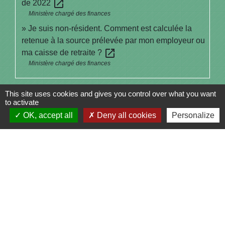
open_in_new
de 2022
Ministère chargé des finances
Je suis non-résident. Comment est calculée la
retenue à la source prélevée par mon employeur ou
open_in_new
ma caisse de retraite ?
Ministère chargé des finances
Signaler une erreur sur cette page
This site uses cookies and gives you control over what you want
to activate
OK, accept all
Deny all cookies
Personalize
Contacts
Commune de Saint-Julien-sur-Bibost
1, Place de la Mairie
69690 Saint-Julien-sur-Bibost - FRANCE
+33 4 74 70 72 03