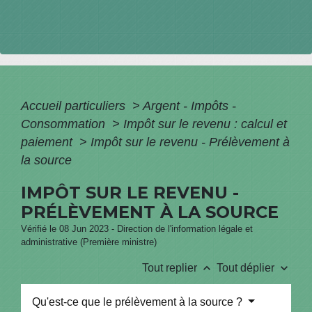
Accueil particuliers
>
Argent - Impôts -
Consommation
>
Impôt sur le revenu : calcul et
paiement
>
Impôt sur le revenu - Prélèvement à
la source
IMPÔT SUR LE REVENU -
PRÉLÈVEMENT À LA SOURCE
Vérifié le 08 Jun 2023 - Direction de l'information légale et
administrative (Première ministre)
keyboard_arrow_up
keyboard_arrow_down
Tout replier
Tout déplier
Qu'est-ce que le prélèvement à la source ?