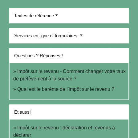
Textes de référence
Services en ligne et formulaires
Questions ? Réponses !
Impôt sur le revenu - Comment changer votre taux
de prélèvement à la source ?
Quel est le barème de l'impôt sur le revenu ?
Et aussi
Impôt sur le revenu : déclaration et revenus à
déclarer