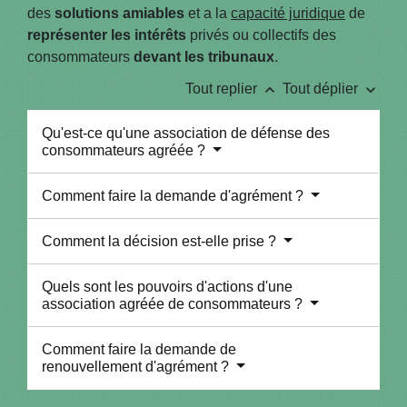
des
solutions amiables
et a la
capacité juridique
de
représenter les intérêts
privés ou collectifs des
consommateurs
devant les tribunaux
.
keyboard_arrow_up
keyboard_arrow_down
Tout replier
Tout déplier
Qu'est-ce qu'une association de défense des
consommateurs agréée ?
Comment faire la demande d'agrément ?
Comment la décision est-elle prise ?
Quels sont les pouvoirs d'actions d'une
association agréée de consommateurs ?
Comment faire la demande de
renouvellement d'agrément ?