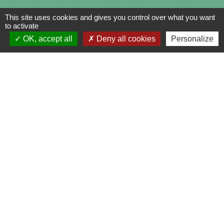
This site uses cookies and gives you control over what you want
to activate
OK, accept all
Deny all cookies
Personalize
Contacts
Commune de Saint-Julien-sur-Bibost
1, Place de la Mairie
69690 Saint-Julien-sur-Bibost - FRANCE
+33 4 74 70 72 03
Liens
Communauté de Communes du Pays de l'Arbresle
Gîtes de France Rhône
Agir pour l’environnement