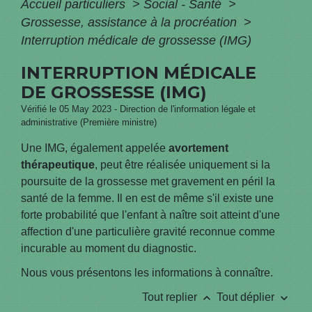
Accueil particuliers
>
Social - Santé
>
Grossesse, assistance à la procréation
>
Interruption médicale de grossesse (IMG)
INTERRUPTION MÉDICALE
DE GROSSESSE (IMG)
Vérifié le 05 May 2023 - Direction de l'information légale et
administrative (Première ministre)
Une IMG, également appelée
avortement
thérapeutique
, peut être réalisée uniquement si la
poursuite de la grossesse met gravement en péril la
santé de la femme. Il en est de même s'il existe une
forte probabilité que l'enfant à naître soit atteint d'une
affection d'une particulière gravité reconnue comme
incurable au moment du diagnostic.
Nous vous présentons les informations à connaître.
keyboard_arrow_up
keyboard_arrow_down
Tout replier
Tout déplier