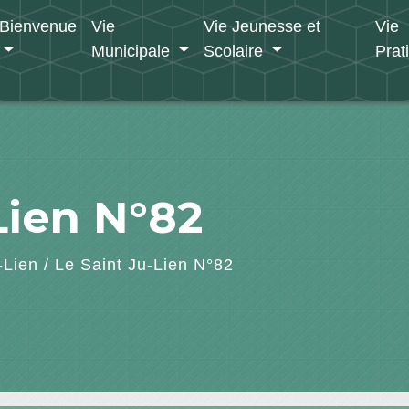
Bienvenue
Vie
Vie Jeunesse et
Vie
Municipale
Scolaire
Prat
Lien N°82
-Lien
/
Le Saint Ju-Lien N°82