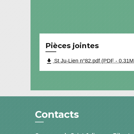
Pièces jointes
file_download
St Ju-Lien n°82.pdf (PDF - 0.31M
Contacts