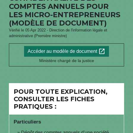
COMPTES ANNUELS POUR
LES MICRO-ENTREPRENEURS
(MODÈLE DE DOCUMENT)
Vérifié le 05 Apr 2022 - Direction de l'information légale et
administrative (Première ministre)
open_in_new
Accéder au modèle de document
Ministère chargé de la justice
POUR TOUTE EXPLICATION,
CONSULTER LES FICHES
PRATIQUES :
Particuliers
Dépôt des comptes annuels d'une société