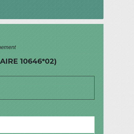
nnement
IRE 10646*02)