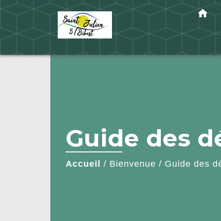
home
Guide des 
Accueil
/
Bienvenue
/
Guide des d