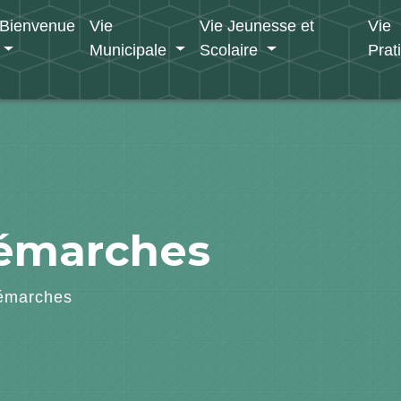
Bienvenue
Vie
Vie Jeunesse et
Vie
Municipale
Scolaire
Prat
démarches
émarches