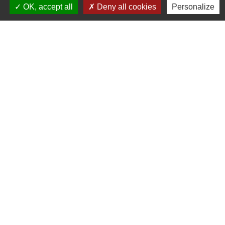
+33 4 74 70 72 03
OK, accept all
Deny all cookies
Personalize
Liens
Communauté de Communes du Pays de l'Arbresle
Gîtes de France Rhône
Agir pour l’environnement
Chambres d'hôtes « L'Angeline »
ARCHIPEL
Mentions légales
-
Politique de confidentialité
-
Accessibilité
-
Plan du site
-
Gestion des cookies
Site créé en partenariat avec Réseau des Communes