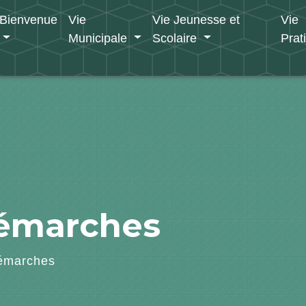
Bienvenue
Vie
Vie Jeunesse et
Vie
Municipale
Scolaire
Prat
démarches
émarches