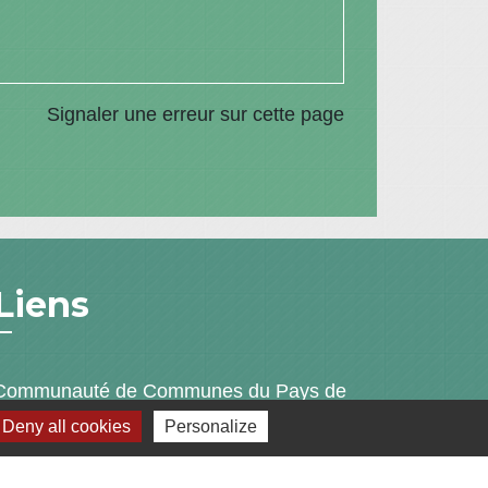
Signaler une erreur sur cette page
Liens
Communauté de Communes du Pays de
l'Arbresle
Deny all cookies
Personalize
Gîtes de France Rhône
Agir pour l’environnement