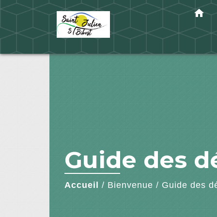
home
Guide des 
Accueil
/
Bienvenue
/
Guide des d