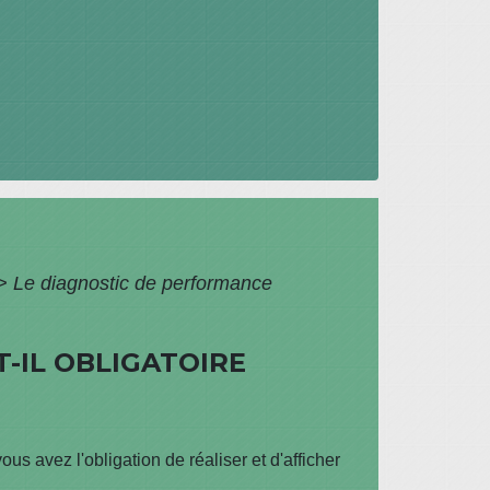
>
Le diagnostic de performance
-IL OBLIGATOIRE
 avez l'obligation de réaliser et d'afficher