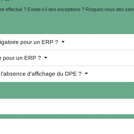
re effectué ? Existe-t-il des exceptions ? Risquez-vous des sanct
bligatoire pour un ERP ?
ire pour un ERP ?
 l'absence d'affichage du DPE ?