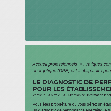
Accueil professionnels
>
Pratiques co
énergétique (DPE) est-il obligatoire po
LE DIAGNOSTIC DE PER
POUR LES ÉTABLISSEME
Vérifié le 23 May 2023 - Direction de l'information léga
Vous êtes propriétaire ou vous gérez un étab
un diagnostic de performance énergétique (