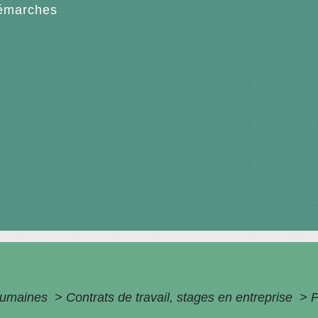
émarches
humaines
>
Contrats de travail, stages en entreprise
>
P