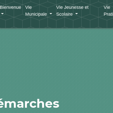
Bienvenue
Vie
Vie Jeunesse et
Vie
Municipale
Scolaire
Prat
démarches