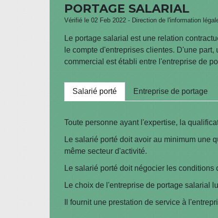
PORTAGE SALARIAL
Vérifié le 02 Feb 2022 - Direction de l'information léga
Le portage salarial est une relation contractu
le compte d'entreprises clientes. D'une part, un
commercial est établi entre l'entreprise de por
Salarié porté
Entreprise de portage
Toute personne ayant l'expertise, la qualifica
Le salarié porté doit avoir au minimum une q
même secteur d'activité.
Le salarié porté doit négocier les conditions d
Le choix de l'entreprise de portage salarial lu
Il fournit une prestation de service à l'entre