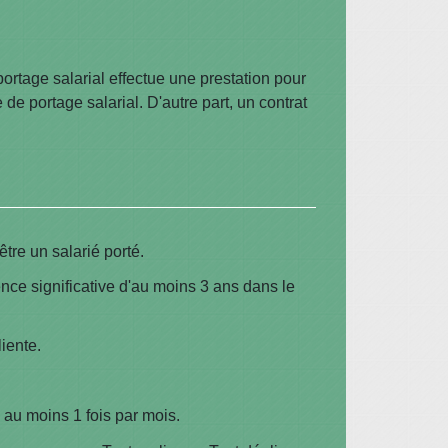
 portage salarial effectue une prestation pour
e de portage salarial. D'autre part, un contrat
être un salarié porté.
nce significative d'au moins 3 ans dans le
liente.
e au moins 1 fois par mois.