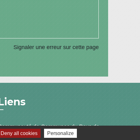
Signaler une erreur sur cette page
Liens
Communauté de Communes du Pays de
Deny all cookies
Personalize
l'Arbresle