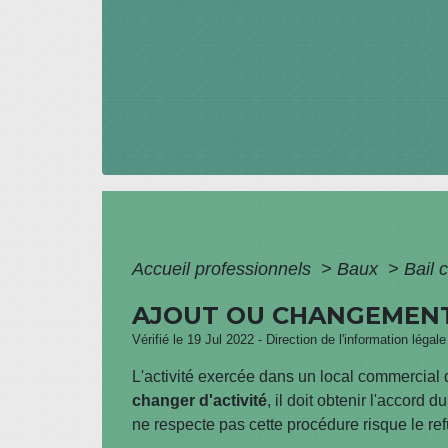
Accueil professionnels
>
Baux
>
Bail 
AJOUT OU CHANGEMENT 
Vérifié le 19 Jul 2022 - Direction de l'information légal
L'activité exercée dans un local commercial 
changer
d'activité
, il doit obtenir l'accord d
ne respecte pas cette procédure risque le ref