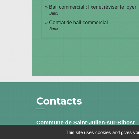
Bail commercial : fixer et réviser le loyer
Baux
Contrat de bail commercial
Baux
Contacts
Commune de Saint-Julien-sur-Bibost
1, Place de la Mairie
This site uses cookies and gives you
69690 Saint-Julien-sur-Bibost - FRANCE