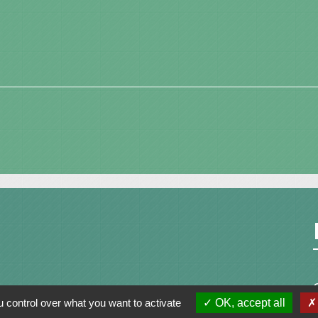
 control over what you want to activate
OK, accept all