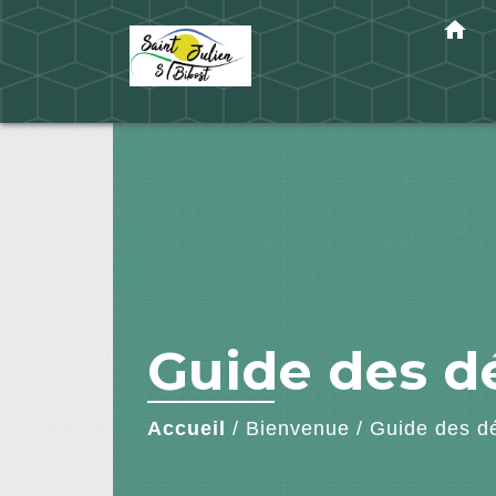
home
Guide des 
Accueil
/
Bienvenue
/
Guide des d