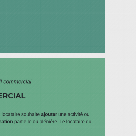
il commercial
ERCIAL
e locataire souhaite
ajouter
une activité ou
sation
partielle ou plénière. Le locataire qui