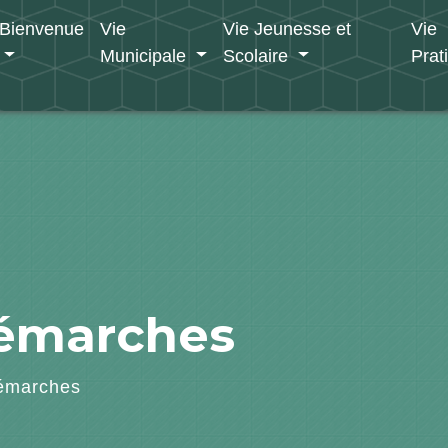
Bienvenue
Vie
Vie Jeunesse et
Vie
Municipale
Scolaire
Prat
démarches
émarches