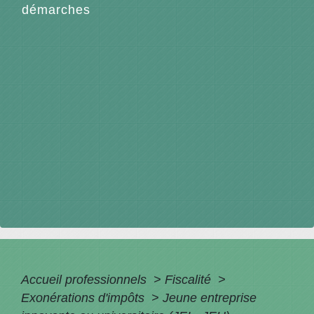
démarches
Accueil professionnels
>
Fiscalité
>
Exonérations d'impôts
>
Jeune entreprise