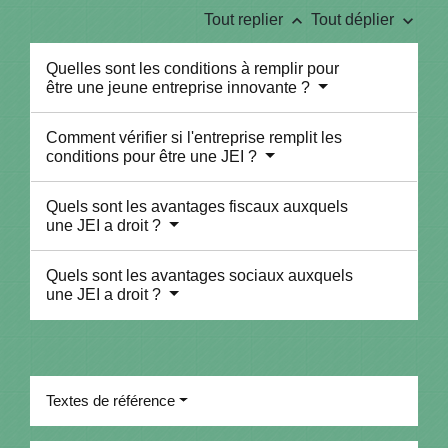
keyboard_arrow_up
keyboard_arrow_down
Tout replier
Tout déplier
Quelles sont les conditions à remplir pour
être une jeune entreprise innovante ?
Comment vérifier si l'entreprise remplit les
conditions pour être une JEI ?
Quels sont les avantages fiscaux auxquels
une JEI a droit ?
Quels sont les avantages sociaux auxquels
une JEI a droit ?
Textes de référence