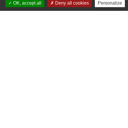
OK, accept all
Deny all cookies
Personalize
Liens
Communauté de Communes du Pays de l'Arbresle
Gîtes de France Rhône
Agir pour l’environnement
Chambres d'hôtes « L'Angeline »
ARCHIPEL
Mentions légales
-
Politique de confidentialité
-
Accessibilité
-
Plan du site
-
Gestion des cookies
Site créé en partenariat avec Réseau des Communes