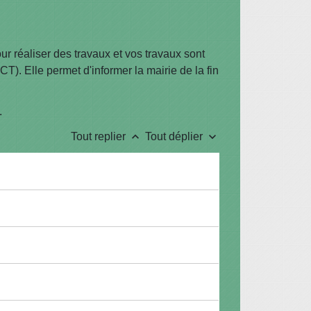
r réaliser des travaux et vos travaux sont
). Elle permet d'informer la mairie de la fin
.
keyboard_arrow_up
keyboard_arrow_down
Tout replier
Tout déplier