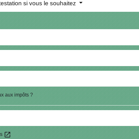
testation si vous le souhaitez
ux aux impôts ?
open_in_new
ts