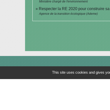
Ministère chargé de l'environnement
Respecter la RE 2020 pour construire s
Agence de la transition écologique (Ademe)
Contacts
This site uses cookies and gives you
Commune de Saint-Julien-sur-Bibost
1, Place de la Mairie
69690 Saint-Julien-sur-Bibost - FRANCE
+33 4 74 70 72 03