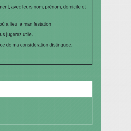
ement, avec leurs nom, prénom, domicile et
ù a lieu la manifestation
s jugerez utile.
ce de ma considération distinguée.