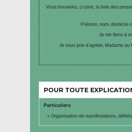
Vous trouverez, ci-joint, la liste des pe
Prénom, nom, domicile de
Je me tiens à v
Je vous prie d'agréer, Madame ou 
POUR TOUTE EXPLICATION
Particuliers
Organisation de manifestations, défilé