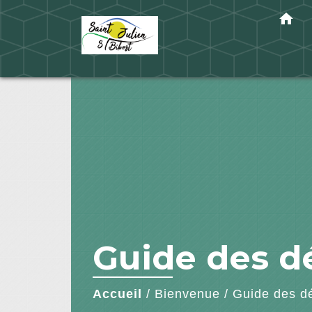
home
Guide des 
Accueil
/
Bienvenue
/
Guide des d