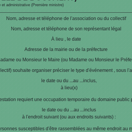
e et administrative (Première ministre)
Nom, adresse et téléphone de l'association ou du collectif
Nom, adresse et téléphone de son représentant légal
À
lieu
, le
date
Adresse de la mairie ou de la préfecture
adame ou Monsieur le Maire (ou Madame ou Monsieur le Préfet
lectif) souhaite organiser
préciser le type d'événement
, sous l'
le
date ou du ...
au ...
inclus,
à
lieu(x)
tation requiert une occupation temporaire du domaine public par 
le
date ou du ...au ...inclus
à l'endroit suivant (ou aux endroits suivants) :
rsonnes susceptibles d'être rassemblées au même endroit a