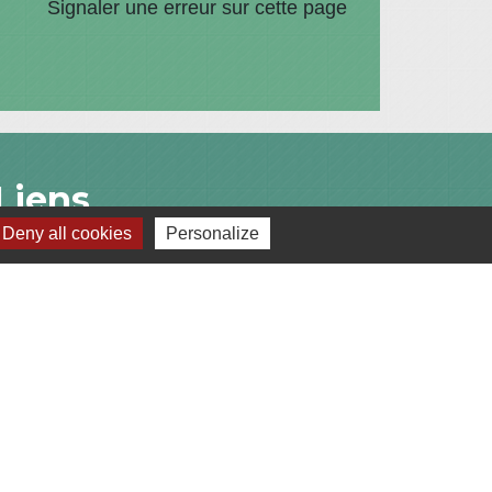
Signaler une erreur sur cette page
Liens
Deny all cookies
Personalize
Communauté de Communes du Pays de
l'Arbresle
Gîtes de France Rhône
Agir pour l’environnement
Chambres d'hôtes « L'Angeline »
ARCHIPEL
s