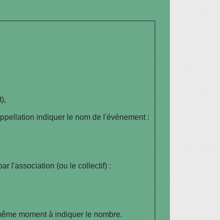
),
appellation
indiquer le nom de l'événement
:
l'association (ou le collectif) :
u même moment à
indiquer le nombre
.