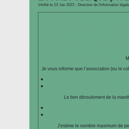
Vérifié le 23 Jan 2023 - Direction de l'information légal
M
Je vous informe que l’association (ou le col
Le bon déroulement de la manifes
J'estime le nombre maximum de pe