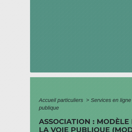
Accueil particuliers
>
Services en ligne
publique
ASSOCIATION : MODÈLE
LA VOIE PUBLIQUE (MO