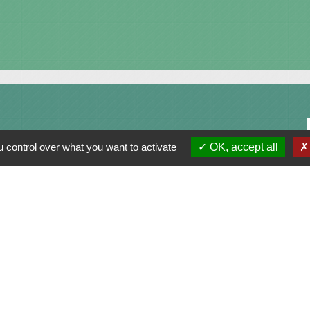
 control over what you want to activate
OK, accept all
alité
-
Accessibilité
-
Plan du site
-
Gestion des cookie