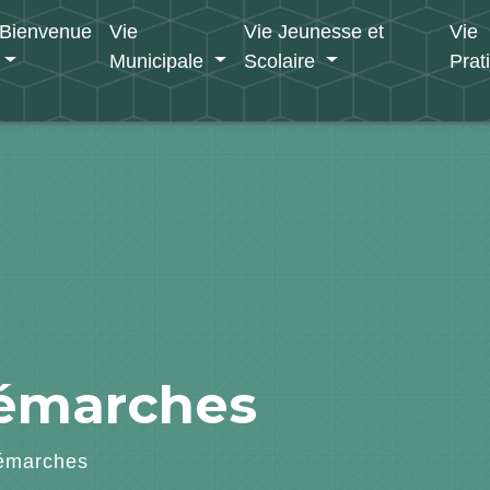
Bienvenue
Vie
Vie Jeunesse et
Vie
Municipale
Scolaire
Prat
démarches
émarches