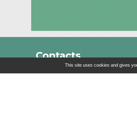
Contacts
This site uses cookies and gives you
Commune de Saint-Julien-sur-Bibost
1, Place de la Mairie
69690 Saint-Julien-sur-Bibost - FRANCE
+33 4 74 70 72 03
Mentions légales
-
Politique de confidenti