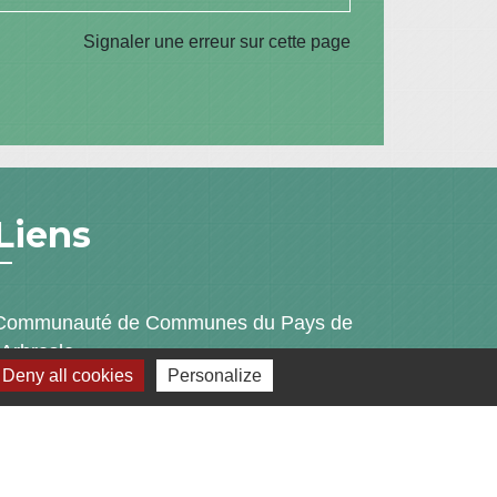
Signaler une erreur sur cette page
Liens
Communauté de Communes du Pays de
l'Arbresle
Deny all cookies
Personalize
Gîtes de France Rhône
Agir pour l’environnement
Chambres d'hôtes « L'Angeline »
ARCHIPEL