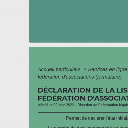
Accueil particuliers
>
Services en ligne
fédération d'associations (formulaire)
DÉCLARATION DE LA LI
FÉDÉRATION D'ASSOCIAT
Vérifié le 02 Mar 2022 - Direction de l'information léga
Permet de déclarer l'état initia