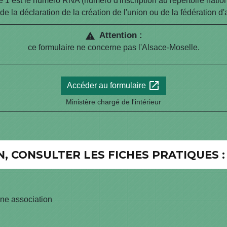
est le numéro RNA (numéro d'inscription au répertoire national
 de la déclaration de la création de l'union ou de la fédération d'
Attention :
warning
ce formulaire ne concerne pas l'Alsace-Moselle.
open_in_new
Accéder au formulaire
Ministère chargé de l'intérieur
, CONSULTER LES FICHES PRATIQUES :
ne association