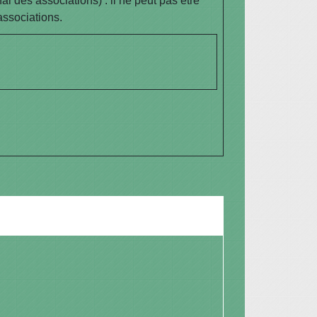
 des associations) : il ne peut pas être
associations.