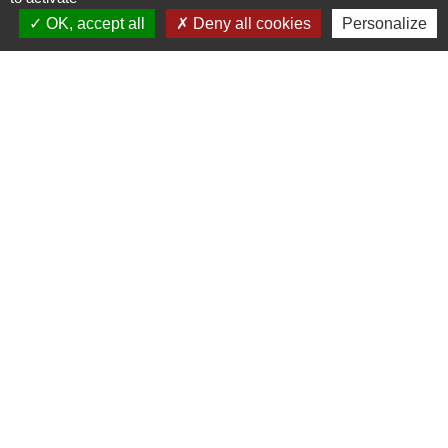
OK, accept all
Deny all cookies
Personalize
Contacts
Commune de Saint-Julien-sur-Bibost
1, Place de la Mairie
69690 Saint-Julien-sur-Bibost - FRANCE
+33 4 74 70 72 03
Liens
Communauté de Communes du Pays de l'Arbresle
Gîtes de France Rhône
Agir pour l’environnement
Chambres d'hôtes « L'Angeline »
ARCHIPEL