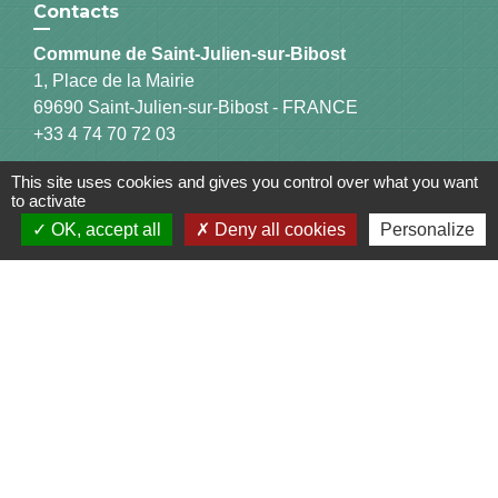
Contacts
Commune de Saint-Julien-sur-Bibost
1, Place de la Mairie
69690 Saint-Julien-sur-Bibost - FRANCE
+33 4 74 70 72 03
This site uses cookies and gives you control over what you want
to activate
OK, accept all
Deny all cookies
Personalize
Liens
Communauté de Communes du Pays de l'Arbresle
Gîtes de France Rhône
Agir pour l’environnement
Chambres d'hôtes « L'Angeline »
ARCHIPEL
Mentions légales
-
Politique de confidentialité
-