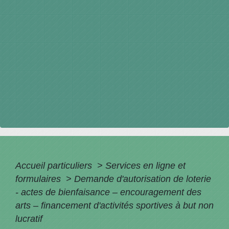
Accueil particuliers
>
Services en ligne et
formulaires
>
Demande d'autorisation de loterie
- actes de bienfaisance – encouragement des
arts – financement d'activités sportives à but non
lucratif