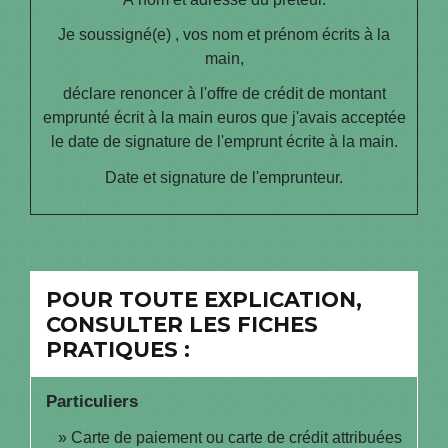
Je soussigné(e) ,
vos nom et prénom écrits à la
main
,
déclare renoncer à l'offre de crédit de
montant
emprunté écrit à la main
euros que j'avais acceptée
le
date de signature de l'emprunt écrite à la main
.
Date et signature de l'emprunteur
.
POUR TOUTE EXPLICATION,
CONSULTER LES FICHES
PRATIQUES :
Particuliers
Carte de paiement ou carte de crédit attribuées