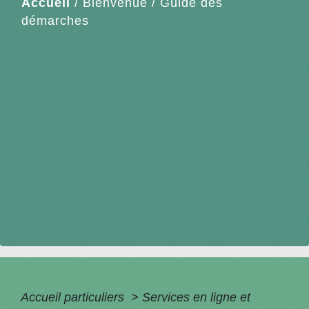
Accueil
/
Bienvenue
/
Guide des
démarches
Accueil particuliers
>
Services en ligne et