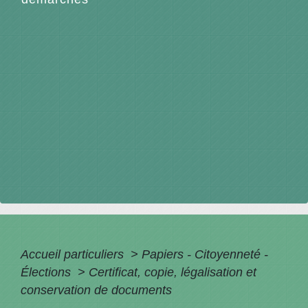
Accueil particuliers
>
Papiers - Citoyenneté -
Élections
>
Certificat, copie, légalisation et
conservation de documents