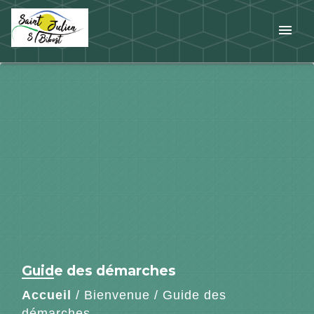
menu
Guide des démarches
Accueil
/
Bienvenue
/
Guide des
démarches