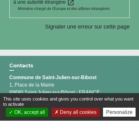
open_in_new
à une autorité étrangère
Ministère chargé de l'Europe et des affaires étrangères
Signaler une erreur sur cette page
Contacts
Commune de Saint-Julien-sur-Bibost
1, Place de la Mairie
69690 Saint-Julien-sur-Bibost - FRANCE
This site uses cookies and gives you control over what you want
+33 4 74 70 72 03
to activate
OK, accept all
Deny all cookies
Personalize
Liens