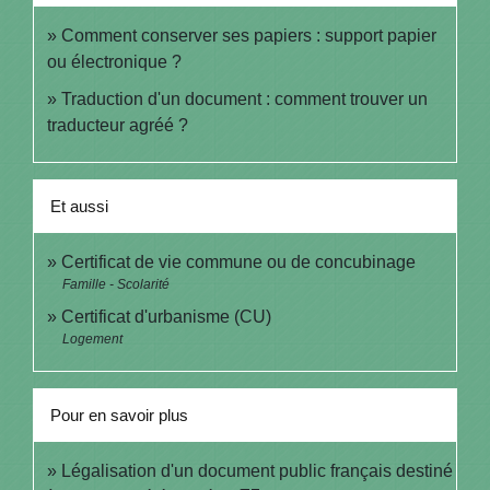
Comment conserver ses papiers : support papier
ou électronique ?
Traduction d'un document : comment trouver un
traducteur agréé ?
Et aussi
Certificat de vie commune ou de concubinage
Famille - Scolarité
Certificat d'urbanisme (CU)
Logement
Pour en savoir plus
Légalisation d'un document public français destiné