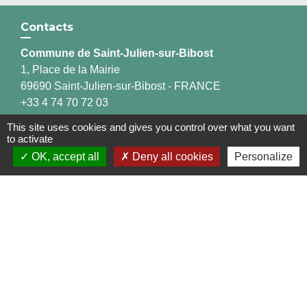
Contacts
Commune de Saint-Julien-sur-Bibost
1, Place de la Mairie
69690 Saint-Julien-sur-Bibost - FRANCE
+33 4 74 70 72 03
This site uses cookies and gives you control over what you want
to activate
OK, accept all
Deny all cookies
Personalize
Liens
Communauté de Communes du Pays de l'Arbresle
Gîtes de France Rhône
Agir pour l’environnement
Chambres d'hôtes « L'Angeline »
ARCHIPEL