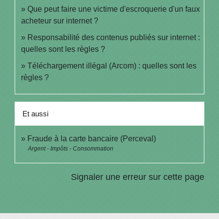
Que peut faire une victime d'escroquerie d'un faux
acheteur sur internet ?
Responsabilité des contenus publiés sur internet :
quelles sont les règles ?
Téléchargement illégal (Arcom) : quelles sont les
règles ?
Et aussi
Fraude à la carte bancaire (Perceval)
Argent - Impôts - Consommation
Signaler une erreur sur cette page